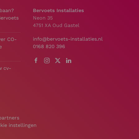
 baan?
Bervoets Installaties
Bervoets
Neon 35
4751 XA Oud Gastel
info@bervoets-installaties.nl
ver CO-
0168 820 396
e
w cv-
partners
kie instellingen