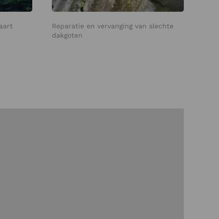
aart
Reparatie en vervanging van slechte
dakgoten