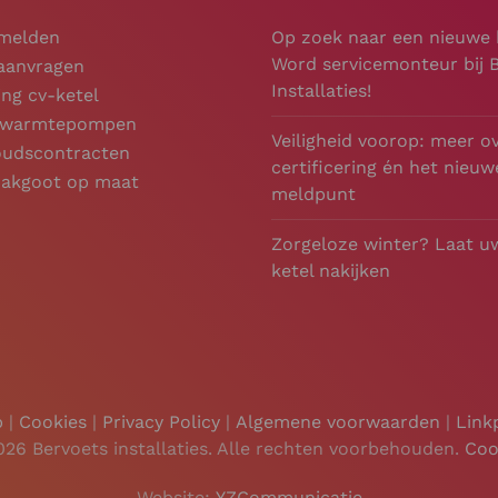
 melden
Op zoek naar een nieuwe
Word servicemonteur bij 
 aanvragen
Installaties!
ng cv-ketel
e warmtepompen
Veiligheid voorop: meer o
udscontracten
certificering én het nieuw
dakgoot op maat
meldpunt
Zorgeloze winter? Laat u
ketel nakijken
p
|
Cookies
|
Privacy Policy
|
Algemene voorwaarden
|
Link
026 Bervoets installaties. Alle rechten voorbehouden.
Coo
Website:
YZCommunicatie