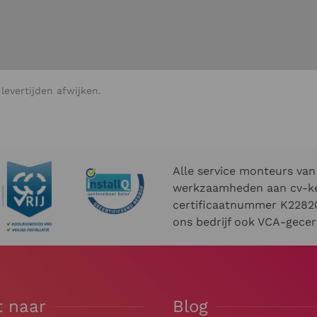
evertijden afwijken.
Alle service monteurs van 
werkzaamheden aan cv-ket
certificaatnummer K22820
ons bedrijf ook VCA-gecert
t naar
Blog