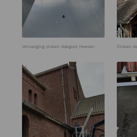
Vervanging zinken dakgoot Hoeven
Zinken d