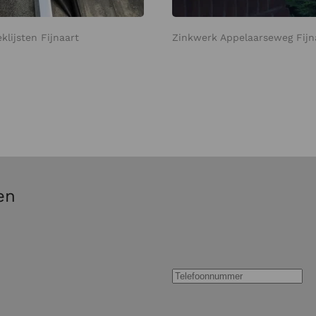
klijsten Fijnaart
Zinkwerk Appelaarseweg Fijn
en