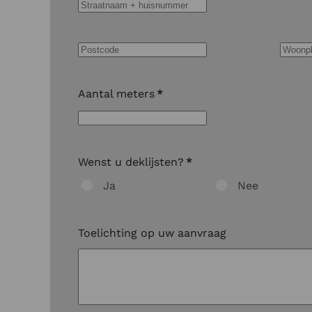
Aantal meters
*
Wenst u deklijsten?
*
Ja
Nee
Toelichting op uw aanvraag