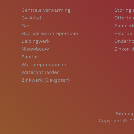
Centrale verwarming
Storing
Cv-ketel
Offerte
Gas
Aanbiedi
Hybride warmtepompen
Hybrid
Leidingwerk
Onderho
Nieuwbouw
Zinken 
Sanitair
Warmtepompboiler
Waterontharder
Zinkwerk (Dakgoten)
Sitema
Copyright ©
2