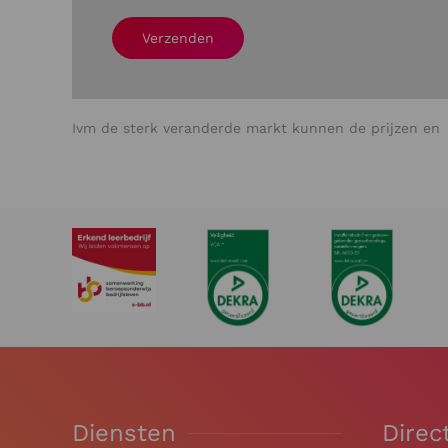
Verzenden
Ivm de sterk veranderde markt kunnen de prijzen en l
Diensten
Direc