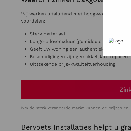
In het
P
heen te
uw pers
werken 
Wij werken uitsluitend met hoogwaardige zinken
wordt g
voordelen:
je brows
adverten
Sterk materiaal
Langere levensduur (gemiddeld 40 jaar)
Geeft uw woning een authentieke uitstralin
Beschadigingen zijn gemakkelijk te reparere
Uitstekende prijs-kwaliteitverhouding
Zin
Ivm de sterk veranderde markt kunnen de prijzen en l
Bervoets Installaties helpt u gr