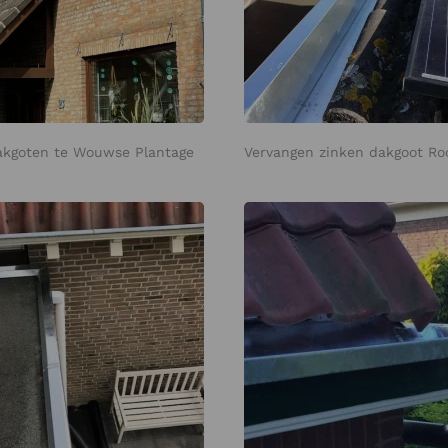
akgoten te Wouwse Plantage
Vervangen zinken dakgoot Ro