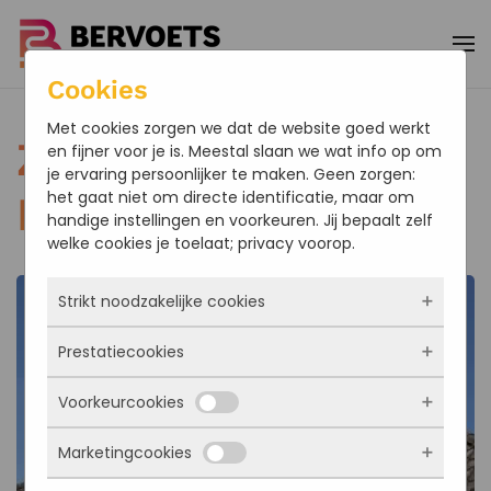
Terug naar hoofdinhoud
Cookies
Met cookies zorgen we dat de website goed werkt
Zinkwerk Specht
en fijner voor je is. Meestal slaan we wat info op om
je ervaring persoonlijker te maken. Geen zorgen:
het gaat niet om directe identificatie, maar om
Fijnaart
handige instellingen en voorkeuren. Jij bepaalt zelf
welke cookies je toelaat; privacy voorop.
Strikt noodzakelijke cookies
Prestatiecookies
Deze cookies zorgen ervoor dat de website
überhaupt werkt. Ze zijn dus altijd actief en
Voorkeurcookies
kunnen niet worden uitgezet. Meestal worden
Met deze cookies zien we hoe vaak onze site
ze alleen geplaatst als jij iets doet, zoals
bezocht wordt, waar bezoekers vandaan
inloggen, een formulier invullen of je
Marketingcookies
komen en welke pagina’s populair zijn. Zo
Deze cookies onthouden jouw voorkeuren.
privacyvoorkeuren opslaan. Je kunt je browser
kunnen we de website blijven verbeteren.
Bijvoorbeeld taalkeuze of ingevulde gegevens.