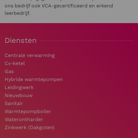
ons bedrijf ook VCA-gecertificeerd en erkend
leerbedrijf.
Diensten
Centrale verwarming
Cv-ketel
Gas
Hybride warmtepompen
Leidingwerk
Nieuwbouw
Sanitair
Warmtepompboiler
Waterontharder
Zinkwerk (Dakgoten)