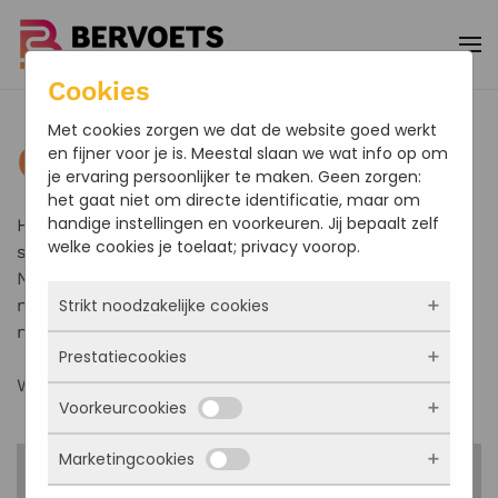
Terug naar hoofdinhoud
Cookies
Met cookies zorgen we dat de website goed werkt
Offerte aanvragen
en fijner voor je is. Meestal slaan we wat info op om
je ervaring persoonlijker te maken. Geen zorgen:
het gaat niet om directe identificatie, maar om
handige instellingen en voorkeuren. Jij bepaalt zelf
Het invullen van onderstaand formulier is de eerste
welke cookies je toelaat; privacy voorop.
stap.
Na ontvangst van uw aanvraag nemen wij zo snel
Strikt noodzakelijke cookies
mogelijk contact met u op om uw aanvraag door te
nemen.
Prestatiecookies
Deze cookies zorgen ervoor dat de website
Wij zien uw aanvraag graag tegemoet.
überhaupt werkt. Ze zijn dus altijd actief en
Voorkeurcookies
kunnen niet worden uitgezet. Meestal worden
Met deze cookies zien we hoe vaak onze site
ze alleen geplaatst als jij iets doet, zoals
bezocht wordt, waar bezoekers vandaan
inloggen, een formulier invullen of je
Marketingcookies
komen en welke pagina’s populair zijn. Zo
Deze cookies onthouden jouw voorkeuren.
privacyvoorkeuren opslaan. Je kunt je browser
kunnen we de website blijven verbeteren.
Bijvoorbeeld taalkeuze of ingevulde gegevens.
Vrijblijvende offerte aanvragen