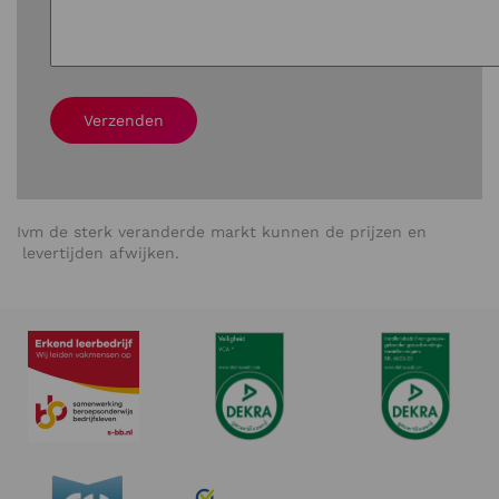
Verzenden
Ivm de sterk veranderde markt kunnen de prijzen en
levertijden afwijken.