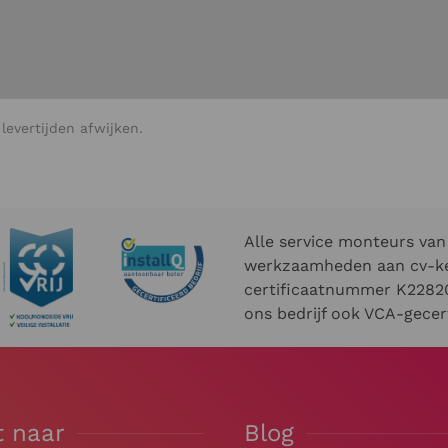
evertijden afwijken.
Alle service monteurs van 
werkzaamheden aan cv-ket
certificaatnummer K22820
ons bedrijf ook VCA-gecert
t naar
Blog