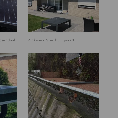
osendaal
Zinkwerk Specht Fijnaart