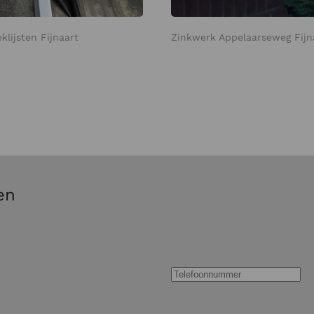
klijsten Fijnaart
Zinkwerk Appelaarseweg Fijn
en