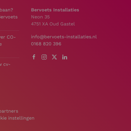
 baan?
Bervoets Installaties
Bervoets
Neon 35
4751 XA Oud Gastel
info@bervoets-installaties.nl
ver CO-
0168 820 396
e
w cv-
partners
kie instellingen