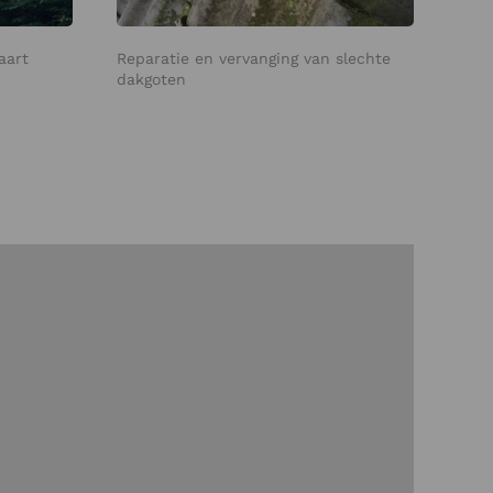
aart
Reparatie en vervanging van slechte
dakgoten