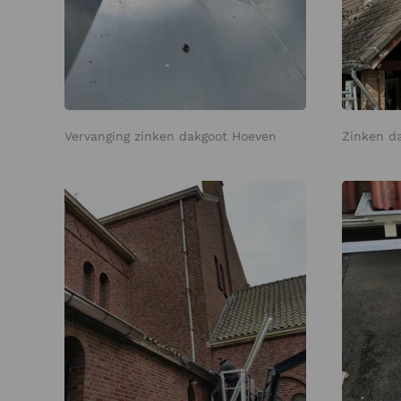
Vervanging zinken dakgoot Hoeven
Zinken d