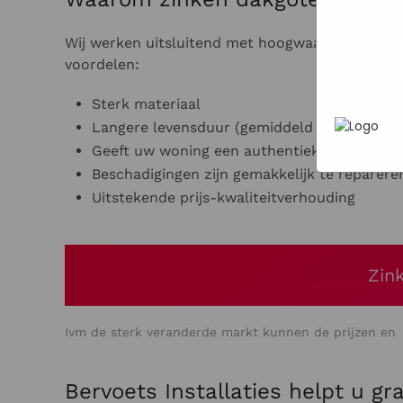
In het
P
heen te
uw pers
werken 
Wij werken uitsluitend met hoogwaardige zinken
wordt g
voordelen:
je brows
adverten
Sterk materiaal
Langere levensduur (gemiddeld 40 jaar)
Geeft uw woning een authentieke uitstralin
Beschadigingen zijn gemakkelijk te reparere
Uitstekende prijs-kwaliteitverhouding
Zin
Ivm de sterk veranderde markt kunnen de prijzen en l
Bervoets Installaties helpt u gr