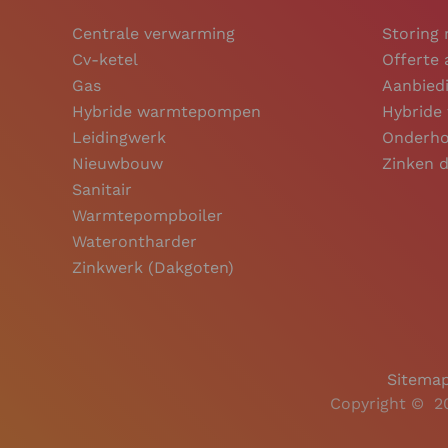
Centrale verwarming
Storing
Cv-ketel
Offerte
Gas
Aanbiedi
Hybride warmtepompen
Hybrid
Leidingwerk
Onderho
Nieuwbouw
Zinken 
Sanitair
Warmtepompboiler
Waterontharder
Zinkwerk (Dakgoten)
Sitema
Copyright ©
2