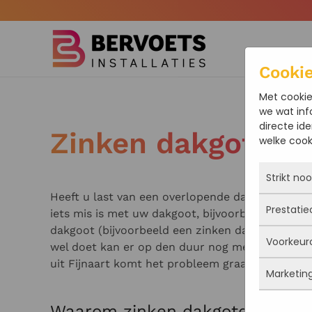
Terug naar hoofdinhoud
Cooki
Met cookie
we wat inf
directe ide
Zinken dakgoten i
welke cooki
Strikt no
Heeft u last van een overlopende dakgoot of sij
Prestatie
iets mis is met uw dakgoot, bijvoorbeeld een lek
Deze coo
actief e
dakgoot (bijvoorbeeld een zinken dakgoot) is in d
Voorkeur
iets doe
Met dez
wel doet kan er op den duur nog meer schade en 
Je kunt 
vandaan
uit Fijnaart komt het probleem graag vakkundig
maar da
Marketin
verbeter
Deze co
persoon
deze co
gegevens
Waarom zinken dakgoten?
Marketi