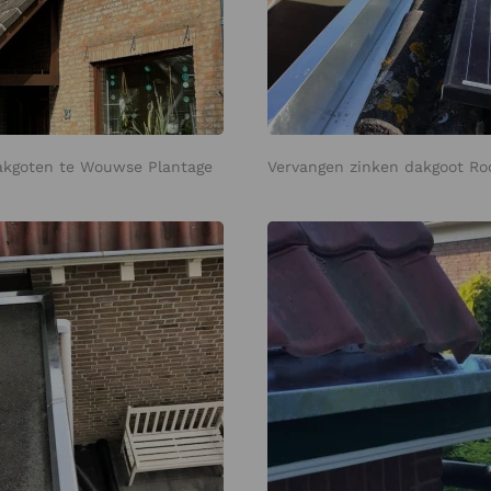
akgoten te Wouwse Plantage
Vervangen zinken dakgoot Ro