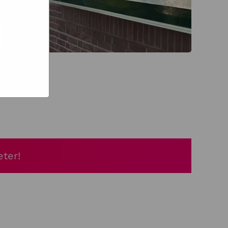
e hoe zij
ed
g). Er
code van
teeds
ter!