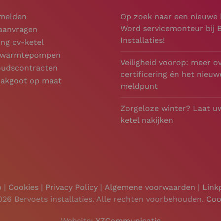
 melden
Op zoek naar een nieuwe
Word servicemonteur bij 
 aanvragen
Installaties!
ng cv-ketel
e warmtepompen
Veiligheid voorop: meer o
udscontracten
certificering én het nieuw
dakgoot op maat
meldpunt
Zorgeloze winter? Laat u
ketel nakijken
p
|
Cookies
|
Privacy Policy
|
Algemene voorwaarden
|
Link
026 Bervoets installaties. Alle rechten voorbehouden.
Coo
Website:
YZCommunicatie