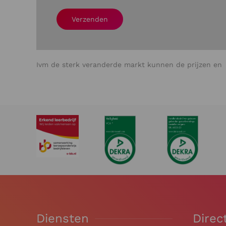
Verzenden
Ivm de sterk veranderde markt kunnen de prijzen en l
Diensten
Direc