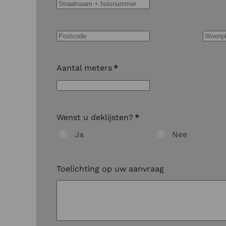
Aantal meters
*
Wenst u deklijsten?
*
Ja
Nee
Toelichting op uw aanvraag