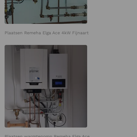
Plaatsen Remeha Elga Ace 4kW Fijnaart
Plaatsen warmtepomp Remeha Elga Ace