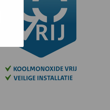
e hoe zij
ed
g). Er
code van
teeds