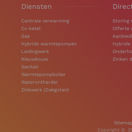
Diensten
Direc
Centrale verwarming
Storing
Cv-ketel
Offerte
Gas
Aanbiedi
Hybride warmtepompen
Hybrid
Leidingwerk
Onderho
Nieuwbouw
Zinken 
Sanitair
Warmtepompboiler
Waterontharder
Zinkwerk (Dakgoten)
Sitema
Copyright ©
2