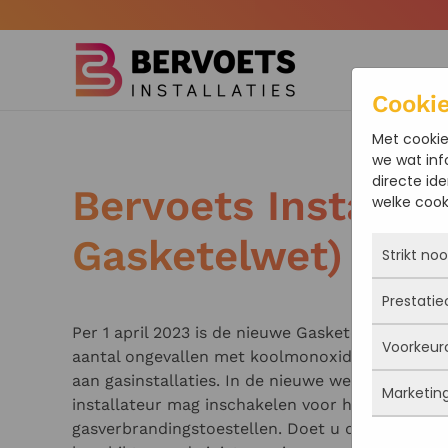
Terug naar hoofdinhoud
Cooki
Met cookie
we wat inf
directe ide
Bervoets Installat
welke cooki
Gasketelwet)
Strikt no
Prestatie
Deze coo
actief e
Per 1 april 2023 is de nieuwe Gasketelwet inge
Voorkeur
iets doe
Met dez
aantal ongevallen met koolmonoxide (CO) te ver
Je kunt 
vandaan
aan gasinstallaties. In de nieuwe wet staat dat 
maar da
Marketin
verbeter
Deze co
installateur mag inschakelen voor het plaatsen
persoon
deze co
gegevens
gasverbrandingstoestellen. Doet u dit niet, dan r
Marketi