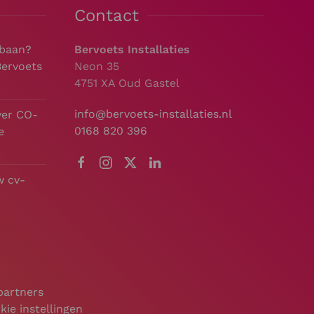
Contact
 baan?
Bervoets Installaties
Bervoets
Neon 35
4751 XA Oud Gastel
info@bervoets-installaties.nl
ver CO-
0168 820 396
e
w cv-
partners
kie instellingen