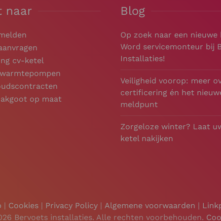
t naar
Blog
 melden
Op zoek naar een nieuwe
Word servicemonteur bij 
 aanvragen
Installaties!
ng cv-ketel
e warmtepompen
Veiligheid voorop: meer o
udscontracten
certificering én het nieuw
dakgoot op maat
meldpunt
Zorgeloze winter? Laat u
ketel nakijken
p
|
Cookies
|
Privacy Policy
|
Algemene voorwaarden
|
Link
026 Bervoets installaties. Alle rechten voorbehouden.
Coo